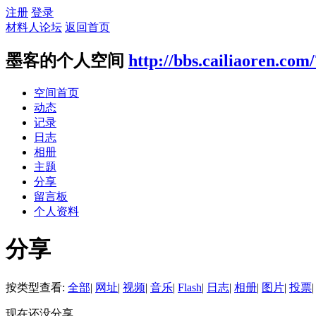
注册
登录
材料人论坛
返回首页
墨客的个人空间
http://bbs.cailiaoren.com
空间首页
动态
记录
日志
相册
主题
分享
留言板
个人资料
分享
按类型查看:
全部
|
网址
|
视频
|
音乐
|
Flash
|
日志
|
相册
|
图片
|
投票
|
现在还没分享