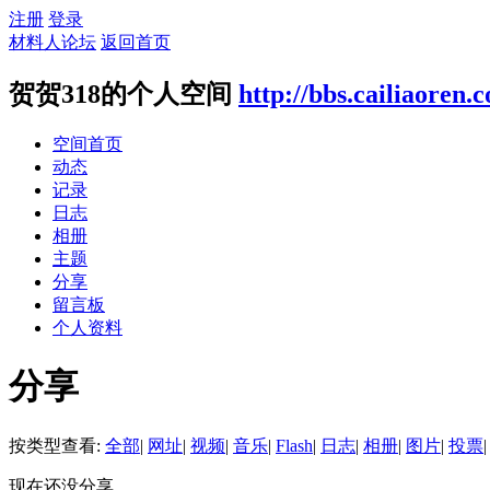
注册
登录
材料人论坛
返回首页
贺贺318的个人空间
http://bbs.cailiaoren
空间首页
动态
记录
日志
相册
主题
分享
留言板
个人资料
分享
按类型查看:
全部
|
网址
|
视频
|
音乐
|
Flash
|
日志
|
相册
|
图片
|
投票
|
现在还没分享