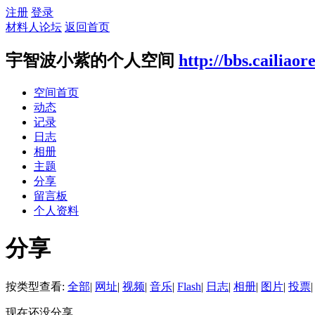
注册
登录
材料人论坛
返回首页
宇智波小紫的个人空间
http://bbs.cailiao
空间首页
动态
记录
日志
相册
主题
分享
留言板
个人资料
分享
按类型查看:
全部
|
网址
|
视频
|
音乐
|
Flash
|
日志
|
相册
|
图片
|
投票
|
现在还没分享