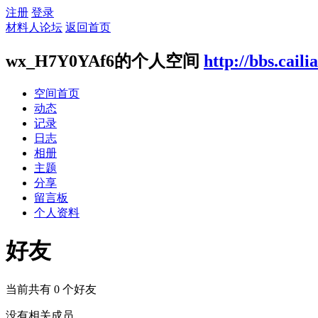
注册
登录
材料人论坛
返回首页
wx_H7Y0YAf6的个人空间
http://bbs.cail
空间首页
动态
记录
日志
相册
主题
分享
留言板
个人资料
好友
当前共有
0
个好友
没有相关成员