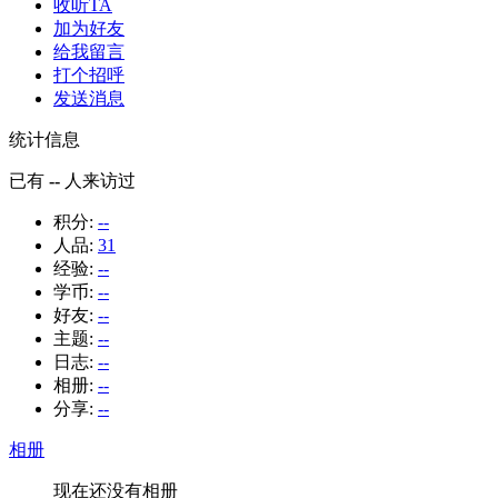
收听TA
加为好友
给我留言
打个招呼
发送消息
统计信息
已有
--
人来访过
积分:
--
人品:
31
经验:
--
学币:
--
好友:
--
主题:
--
日志:
--
相册:
--
分享:
--
相册
现在还没有相册