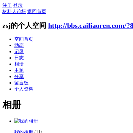
注册
登录
材料人论坛
返回首页
zsj的个人空间
http://bbs.cailiaoren.com/?
空间首页
动态
记录
日志
相册
主题
分享
留言板
个人资料
相册
我的相册
(11)