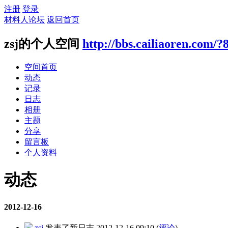
注册
登录
材料人论坛
返回首页
zsj的个人空间
http://bbs.cailiaoren.com/?
空间首页
动态
记录
日志
相册
主题
分享
留言板
个人资料
动态
2012-12-16
zsj
发表了新日志
2012-12-16 09:10
(
评论
)