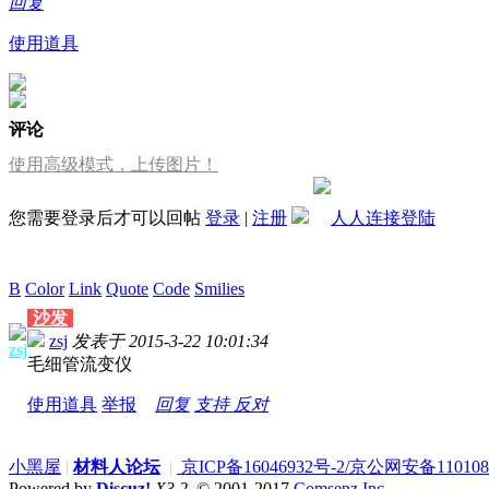
回复
使用道具
评论
使用高级模式，上传图片！
您需要登录后才可以回帖
登录
|
注册
B
Color
Link
Quote
Code
Smilies
沙发
发表评论
zsj
发表于 2015-3-22 10:01:34
zsj
毛细管流变仪
使用道具
举报
回复
支持
反对
小黑屋
|
材料人论坛
|
京ICP备16046932号-2/京公网安备1101080
Powered by
Discuz!
X3.2
© 2001-2017
Comsenz Inc.