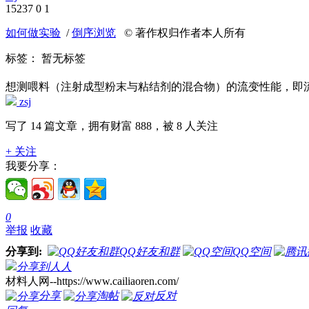
15237
0
1
如何做实验
/
倒序浏览
© 著作权归作者本人所有
标签：
暂无标签
想测喂料（注射成型粉末与粘结剂的混合物）的流变性能，即
zsj
写了 14 篇文章，拥有财富 888，被 8 人关注
+ 关注
我要分享：
0
举报
收藏
分享到:
QQ好友和群
QQ空间
分享到人人
材料人网--https://www.cailiaoren.com/
分享
淘帖
反对