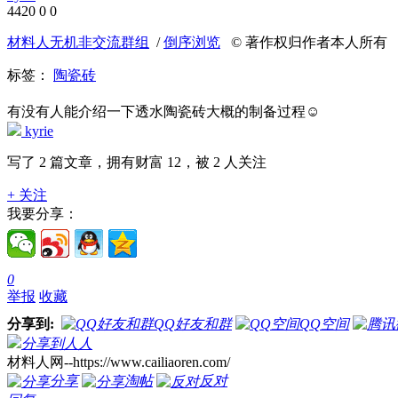
4420
0
0
材料人无机非交流群组
/
倒序浏览
© 著作权归作者本人所有
标签：
陶瓷砖
有没有人能介绍一下透水陶瓷砖大概的制备过程☺
kyrie
写了 2 篇文章，拥有财富 12，被 2 人关注
+ 关注
我要分享：
0
举报
收藏
分享到:
QQ好友和群
QQ空间
分享到人人
材料人网--https://www.cailiaoren.com/
分享
淘帖
反对