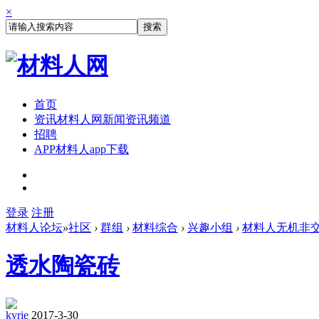
×
搜索
首页
资讯
材料人网新闻资讯频道
招聘
APP
材料人app下载
登录
注册
材料人论坛
»
社区
›
群组
›
材料综合
›
兴趣小组
›
材料人无机非
透水陶瓷砖
kyrie
2017-3-30