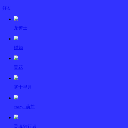
好友
龙骑士
婵娟
青花
寒十早月
crazy_葫芦
灵魂独行者