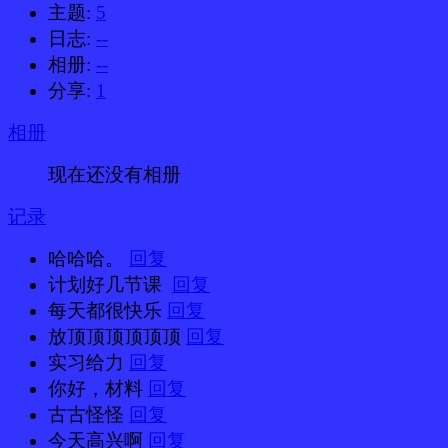
主题:
5
日志:
--
相册:
--
分享:
1
相册
现在还没有相册
记录
哈哈哈。
回复
计划好几节课
回复
每天都很快乐
回复
放顶顶顶顶顶顶
回复
实习给力
回复
你好，材料
回复
古古怪怪
回复
今天高兴啊
回复