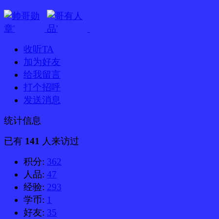
收听TA
加为好友
给我留言
打个招呼
发送消息
统计信息
已有
141
人来访过
积分:
362
人品:
47
经验:
293
学币:
1
好友:
35