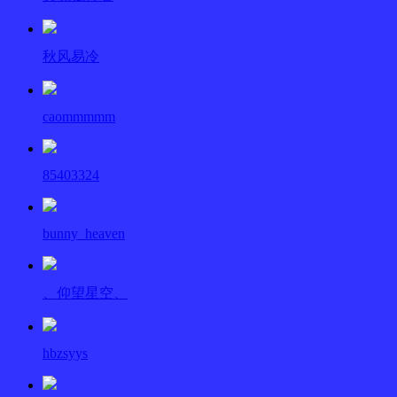
秋风易冷
caommmmm
85403324
bunny_heaven
、仰望星空、
hbzsyys