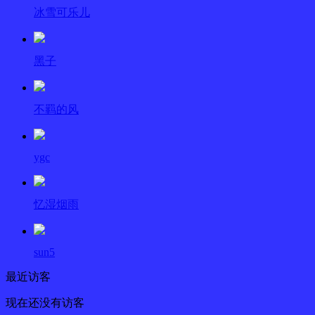
冰雪可乐儿
黑子
不羁的风
ygc
忆湿烟雨
sun5
最近访客
现在还没有访客