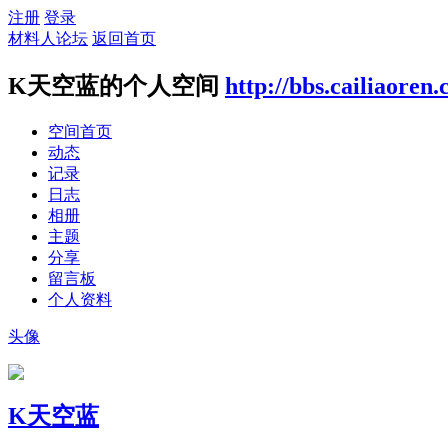
注册
登录
材料人论坛
返回首页
K天空蓝的个人空间
http://bbs.cailiaoren
空间首页
动态
记录
日志
相册
主题
分享
留言板
个人资料
头像
K天空蓝