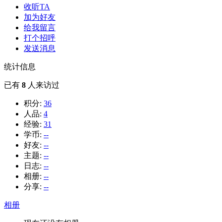
收听TA
加为好友
给我留言
打个招呼
发送消息
统计信息
已有
8
人来访过
积分:
36
人品:
4
经验:
31
学币:
--
好友:
--
主题:
--
日志:
--
相册:
--
分享:
--
相册