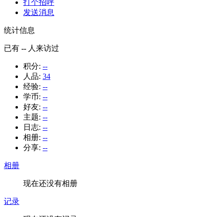
打个招呼
发送消息
统计信息
已有
--
人来访过
积分:
--
人品:
34
经验:
--
学币:
--
好友:
--
主题:
--
日志:
--
相册:
--
分享:
--
相册
现在还没有相册
记录