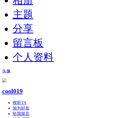
相册
主题
分享
留言板
个人资料
头像
cool019
收听TA
加为好友
给我留言