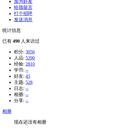
加为好友
给我留言
打个招呼
发送消息
统计信息
已有
490
人来访过
积分:
3056
人品:
5290
经验:
2810
学币:
--
好友:
45
主题:
528
日志:
--
相册:
--
分享:
--
相册
现在还没有相册