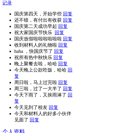
记录
国庆第四天，开始学些
回复
还不错，有付出有收获
回复
国庆第二天成功早起
回复
祝大家国庆节快乐
回复
国庆放假啦啦啦啦啦啦
回复
收到材料人的礼物啦
回复
haha ，快国庆节了
回复
祝所有热中秋快乐
回复
晚上聚餐去啦，哈哈
回复
今天晚上公款吃饭，哈哈
回
复
周日啦，马上过完啦
回复
周三啦，过了一大半了
回复
今天下雨了，又挨雨淋了
回
复
今天见到了校友
回复
今天和材料人的好多小伙伴
见面了
回复
个人资料