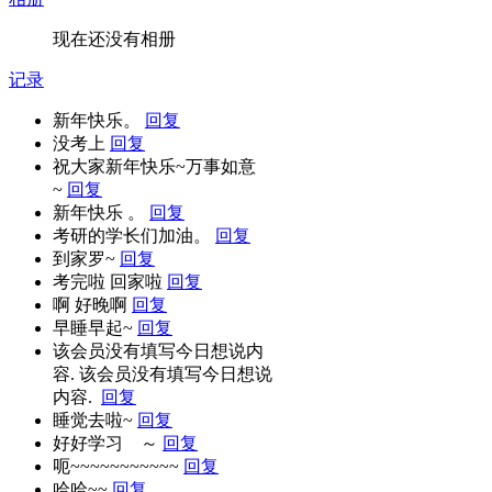
现在还没有相册
记录
新年快乐。
回复
没考上
回复
祝大家新年快乐~万事如意
~
回复
新年快乐 。
回复
考研的学长们加油。
回复
到家罗~
回复
考完啦 回家啦
回复
啊 好晚啊
回复
早睡早起~
回复
该会员没有填写今日想说内
容. 该会员没有填写今日想说
内容.
回复
睡觉去啦~
回复
好好学习 ～
回复
呃~~~~~~~~~~~
回复
哈哈~~
回复