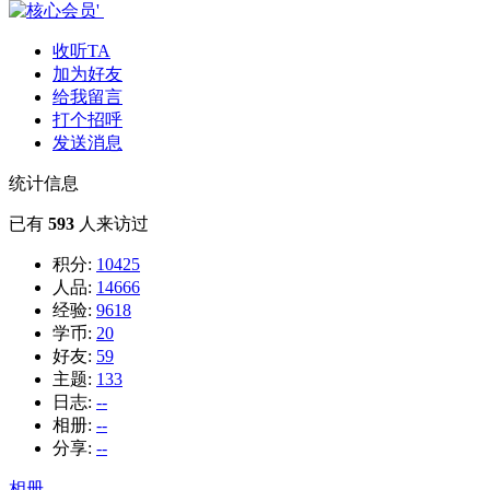
收听TA
加为好友
给我留言
打个招呼
发送消息
统计信息
已有
593
人来访过
积分:
10425
人品:
14666
经验:
9618
学币:
20
好友:
59
主题:
133
日志:
--
相册:
--
分享:
--
相册