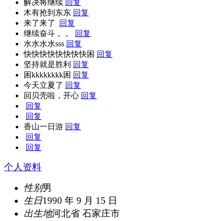
解决将继续
回复
木有抢到东东
回复
来了来了
回复
继续奋斗 。。
回复
水水水水sss
回复
快快快快快快快快困
回复
坚持就是胜利
回复
困kkkkkkkk困
回复
今天立夏了
回复
回贝壳啦，开心
回复
回复
回复
香山一日游
回复
回复
回复
个人资料
性别
男
生日
1990 年 9 月 15 日
出生地
河北省 石家庄市