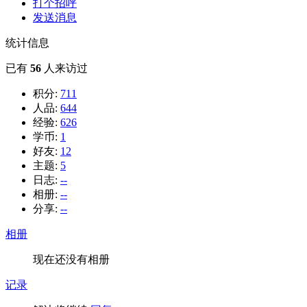
打个招呼
发送消息
统计信息
已有
56
人来访过
积分:
711
人品:
644
经验:
626
学币:
1
好友:
12
主题:
5
日志:
--
相册:
--
分享:
--
相册
现在还没有相册
记录