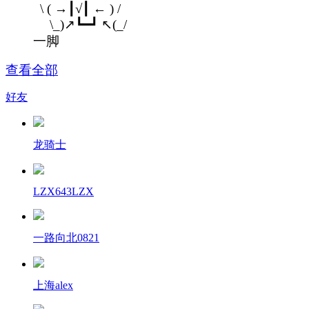
\ ( →┃√┃ ← ) /
\_)↗┗━┛ ↖(_/
一脚
查看全部
好友
龙骑士
LZX643LZX
一路向北0821
上海alex