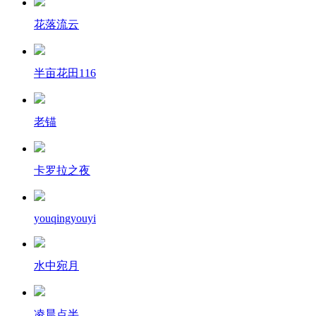
花落流云
半亩花田116
老锚
卡罗拉之夜
youqingyouyi
水中宛月
凌晨点半