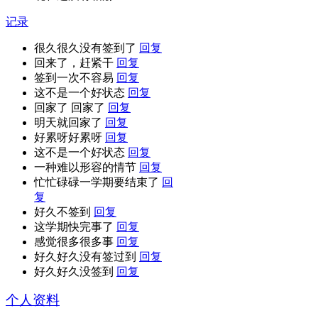
记录
很久很久没有签到了
回复
回来了，赶紧干
回复
签到一次不容易
回复
这不是一个好状态
回复
回家了 回家了
回复
明天就回家了
回复
好累呀好累呀
回复
这不是一个好状态
回复
一种难以形容的情节
回复
忙忙碌碌一学期要结束了
回
复
好久不签到
回复
这学期快完事了
回复
感觉很多很多事
回复
好久好久没有签过到
回复
好久好久没签到
回复
个人资料