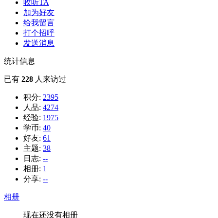
收听TA
加为好友
给我留言
打个招呼
发送消息
统计信息
已有
228
人来访过
积分:
2395
人品:
4274
经验:
1975
学币:
40
好友:
61
主题:
38
日志:
--
相册:
1
分享:
--
相册
现在还没有相册