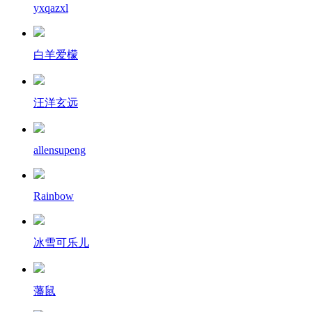
yxqazxl
白羊爱檬
汪洋玄远
allensupeng
Rainbow
冰雪可乐儿
藩鼠