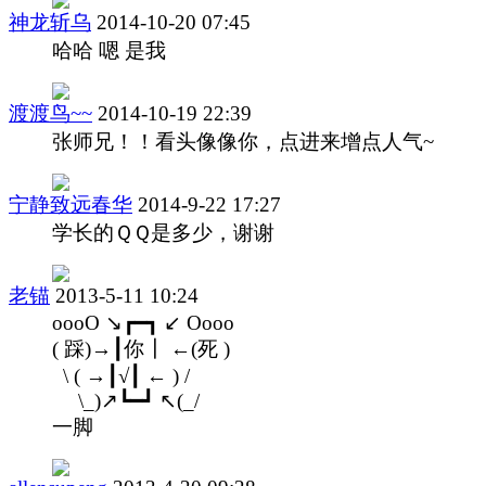
神龙斩乌
2014-10-20 07:45
哈哈 嗯 是我
渡渡鸟~~
2014-10-19 22:39
张师兄！！看头像像你，点进来增点人气~
宁静致远春华
2014-9-22 17:27
学长的ＱＱ是多少，谢谢
老锚
2013-5-11 10:24
oooO ↘┏━┓ ↙ Oooo
( 踩)→┃你┃ ←(死 )
\ ( →┃√┃ ← ) /
\_)↗┗━┛ ↖(_/
一脚